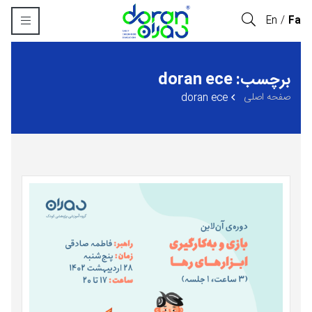
En
Fa
برچسب: doran ece
صفحه اصلی
doran ece