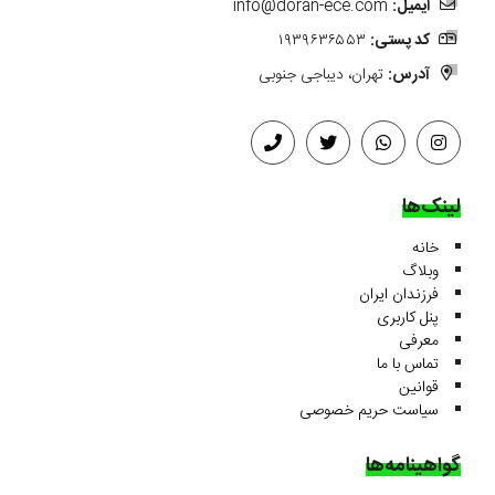
ایمیل:
info@doran-ece.com
کد پستی:
۱۹۳۹۶۳۶۵۵۳
آدرس:
تهران، دیباجی جنوبی
لینک‌ها
خانه
وبلاگ
فرزندان ایران
پنل کاربری
معرفی
تماس با ما
قوانین
سیاست حریم خصوصی
گواهینامه‌ها