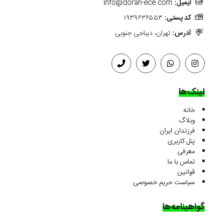
ایمیل:
info@doran-ece.com
کد پستی:
۱۹۳۹۶۳۶۵۵۳
آدرس:
تهران، دیباجی جنوبی
لینک‌ها
خانه
وبلاگ
فرزندان ایران
پنل کاربری
معرفی
تماس با ما
قوانین
سیاست حریم خصوصی
گواهینامه‌ها