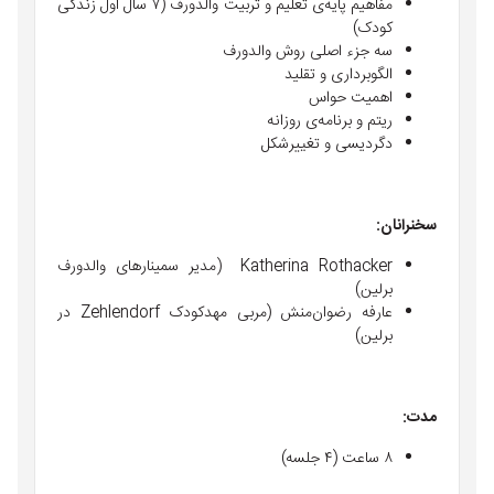
مفاهیم پایه‌ی تعلیم و تربیت والدورف (۷ سال اول زندگی
کودک)
سه جزء اصلی روش والدورف
الگوبرداری و تقلید
اهمیت حواس
ریتم و برنامه‌ی روزانه
دگردیسی و تغییرشکل
سخنرانان
:
Katherina Rothacker (مدیر سمینارهای والدورف
برلین)
عارفه رضوان‌منش (مربی مهدکودک Zehlendorf در
برلین)
مدت
:
۸ ساعت (۴ جلسه‌)