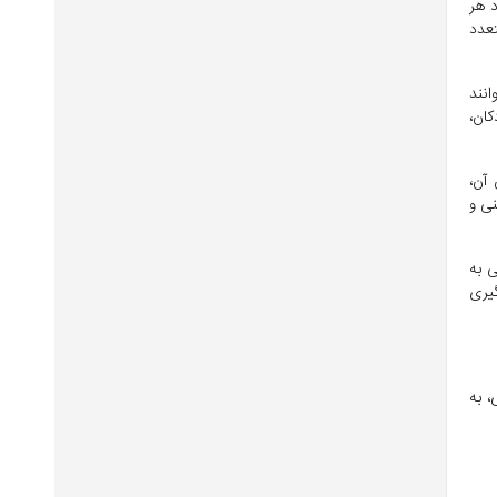
د هر
تعدد
انند
کان،
آن،
نی و
ی به
گیری
ی، به