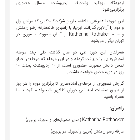
از
دیدگاه
رویکرد
والدورف
اردیبهشت
امسال
حضوری
برگزار
می‌شود
.
این
دوره
با
همراهی
علاقه‌مندان
و
شرکت‌کنندگانی
که
مراحل
اول
و
دوم
را
آن‌لاین
گذرانند
این‌بار
با
راهبری
خانم
عارفه
رضوان‌منش
و
خانم
Katherina Rothaker
از
آلمان
بصورت
حضوری
در
تهران
برگزار
می‌شود
.
همراهان
این
دوره
طی
دو
سال
گذشته
طی
چند
مرحله
آموزش‌هایی
را
دریافت
کردند
و
در
این
مرحله
که
مرحله‌ی
اجرا
و
لمس
دانش
بصورت
حضوری
است،
از
١٠
اردیبهشت
بمدت
۱۰
روز
در
دوره
حضور
خواهند
داشت
.
گزارش
تصویری
از
مرحله‌ی
آماده‌سازی
تا
برگزاری
دوره
را
هر
روز
از
طریق
صفحات
اجتماعی
دوران
اطلاع‌رسانی
خواهیم
کرد،
با
ما
همراه
باشید
.
راهبران
:
Katharina Rothacker (
مدیر
سمینارهای
والدورف
برلین
)
عارفه
رضوان‌منش
(
مربی
والدورف
در
برلین
)