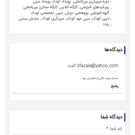
دوره مربیگری بین‌المللی
رویداد کودک رویداد مربی
رویکردهای آموزشی
کارگاه آنلاین
کارگاه مجازی بین‌المللی
گروه آموزشی پژوهشی دوران
مربی تخصصی کودک
مربی کودک
مربی مهد کودک
مربیگری کودک
نمایش سنتی
یلدا
دیدگاه‌ها
sfazaie@yahoo.com
گفت:
27 آذر، 1402 در 6:02 ب.ظ
بسيار دوره عالى و مفيدى بود .
پاسخ
دیدگاه شما
نام شما:
*