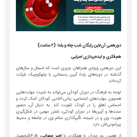
دورهمی
آن‌لاین
رایگان
شب
چله
و
یلدا
(
٢
ساعت
)
هم‌فکری
و
ایده‌پردازی
اجرایی
این
دورهمی
ویژه‌ی
همراهان
عزیزی
است
که
امسال
و
سال‌های
گذشته
در
دوره‌های
یلدا،
آیین
زمستانی
یا
چله
کوچیک
شرکت
کرده‌اند
.
توجه به فرهنگ در دوران کودکی می‌تواند به تثبیت مهارت‌هایی
همچون مهارت‌های اجتماعی، زبانی-کلامی کودکان کمک کرده و
احساس تعلق را در کودک تقویت کند. به دنبال آن، حضور
سنت‌ها و آیین‌ها در دوران کودکی، نقش مهمی در شکل‌گیری
هویت وی و در نتیجه، تأثیرگذاری سالم وی در جامعه و محیط
پیرامونی‌اش دارد.
از همین رو، دوران با همکاری با
امیر سهرابی
، فارغ‌التحصیل