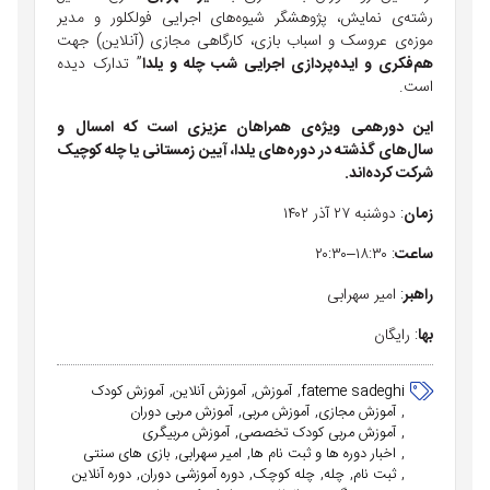
رشته‌ی نمایش، پژوهشگر شیوه‌های اجرایی فولکلور و مدیر
موزه‌ی عروسک و اسباب بازی، کارگاهی مجازی (آنلاین) جهت
هم‌فکری
و
ایده‌پردازی
اجرایی
شب چله و یلدا
” تدارک دیده‌
است.
این
دورهمی
ویژه‌ی
همراهان
عزیزی
است
که
امسال
و
سال‌های
گذشته
در
دوره‌های
یلدا،
آیین
زمستانی
یا
چله
کوچیک
شرکت
کرده‌اند
.
زمان
:
دو‌شنبه
٢٧
آذر
١۴٠٢
ساعت
:
٣٠
:
١٨
–
٣٠
:
٢٠
راهبر
:
امیر
سهرابی
بها
:
رایگان
fateme sadeghi
آموزش
آموزش آنلاین
آموزش کودک
آموزش مجازی
آموزش مربی
آموزش مربی دوران
آموزش مربی کودک تخصصی
آموزش مربیگری
اخبار دوره ها و ثبت نام ها
امیر سهرابی
بازی های سنتی
ثبت نام
چله
چله کوچک
دوره آموزشی دوران
دوره آنلاین