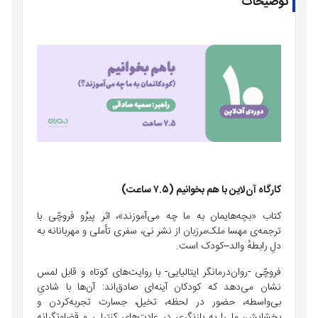
توضیحات
کارگاه آن‌لاین با هم بخوانیم (۷.۵ ساعت)
کتاب «بچه‌هایمان به ما چه می‌آموزند»، اثر پیرُو فروچّی با
ترجمه‌ی مهسا ملک‌مرزبان از نشر نی، سفری تأملی و مهربانانه به
دلِ رابطهٔ والد–کودک است.
فروچّی -روان‌درمانگر ایتالیایی- با روایت‌های کوتاه و قابل لمس
نشان می‌دهد که کودکان آینه‌ای صادق‌اند: آن‌ها با شادیِ
بی‌واسطه، حضور در لحظه، تخیل، جسارت تجربه‌کردن و
بخشایش، ما را به بازنگری در عادت‌های کنترلی و قضاوتگرانه